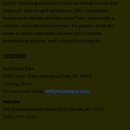
facility, featuring premium indoor pickleball courts and
state-of-the-art golf simulators. With convenient
locations in Melville and New Hyde Park, we provide a
climate-controlled environment for players of all skill
levels to enjoy open play, private court rentals,
professional lessons, and competitive leagues.
LOCATIONS
New Hyde Park
1350 Union Tpke, New Hyde Park, NY 11040
Coming Soon…
For more info email:
NHP@PickleNpar.com
Melville
515 Broadhollow Rd Suite 500, Melville, NY 11747
(631) 777-7425